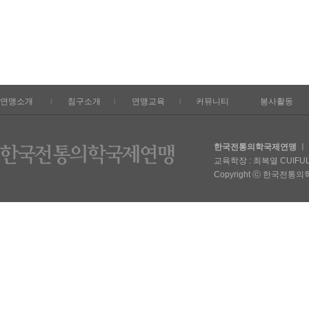
연맹소개
침구소개
연맹교육
커뮤니티
봉사활동
한국전통의학국제연맹
ㅣ 
교육학장 : 최복열 CUIFULIE
Copyright ⓒ 한국전통의학국제