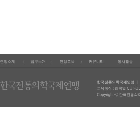
연맹소개
침구소개
연맹교육
커뮤니티
봉사활동
한국전통의학국제연맹
ㅣ 
교육학장 : 최복열 CUIFULIE
Copyright ⓒ 한국전통의학국제