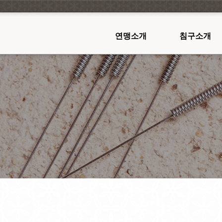
연맹소개
침구소개