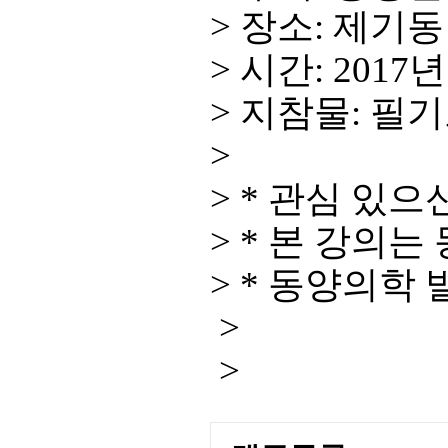
> 장소: 제
> 시간: 2017
> 지참물: 필
>
> * 관심 있
> * 본 강의
> * 동양의학
>
>