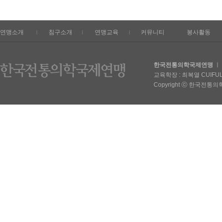
연맹소개
침구소개
연맹교육
커뮤니티
봉사활동
한국전통의학국제연맹
ㅣ 
교육학장 : 최복열 CUIFULIE
Copyright ⓒ 한국전통의학국제