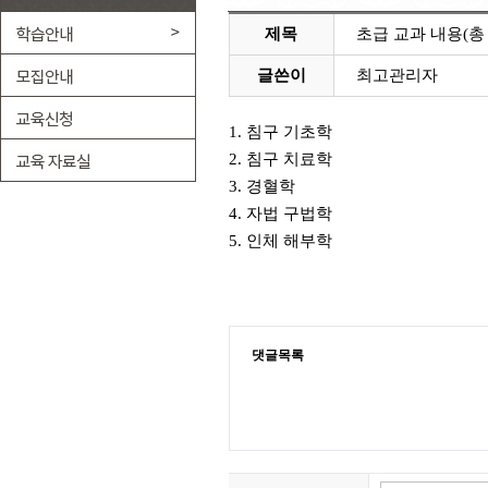
제목
초급 교과 내용(총
글쓴이
최고관리자
1. 침구 기초학
2. 침구 치료학
3. 경혈학
4. 자법 구법학
5. 인체 해부학
댓글목록