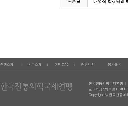
배영식 회장님의 
다음글
연맹소개
침구소개
연맹교육
커뮤니티
봉사활동
한국전통의학국제연맹
ㅣ 
교육학장 : 최복열 CUIFULIE
Copyright ⓒ 한국전통의학국제