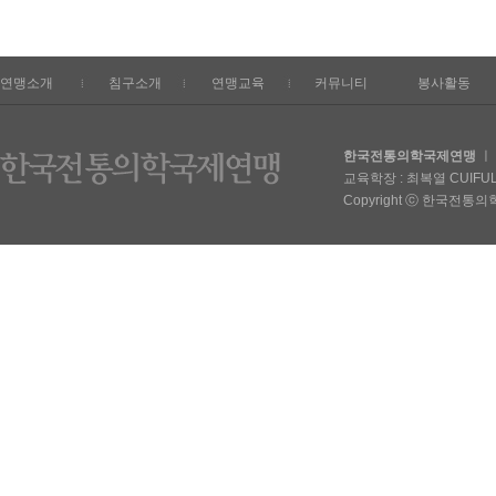
연맹소개
침구소개
연맹교육
커뮤니티
봉사활동
한국전통의학국제연맹
ㅣ 
교육학장 : 최복열 CUIFULIE
Copyright ⓒ 한국전통의학국제